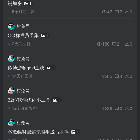
键加密
1
47
7
0
5个月前回复
村兔网
QQ群成员采集
1
186
21
0
2天前回复
村兔网
微博游客gsid生成
1
65
4
0
14天前回复
村兔网
32位软件优化小工具
1
26
0
0
12个月前发布
村兔网
谷歌临时邮箱无限生成与取件
1