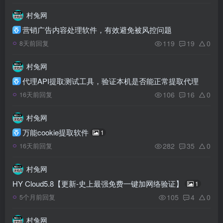
村兔网
营销广告内容处理软件，有效避免被风控问题
119
19
0
8天前回复
村兔网
代理API提取测试工具，验证本机是否能正常提取代理
106
16
0
16天前回复
村兔网
万能cookie提取软件
1
282
35
0
16天前回复
村兔网
HY Cloud5.8【更新-史上最强免费一键加网络验证】
1
105
4
0
5个月前回复
村兔网