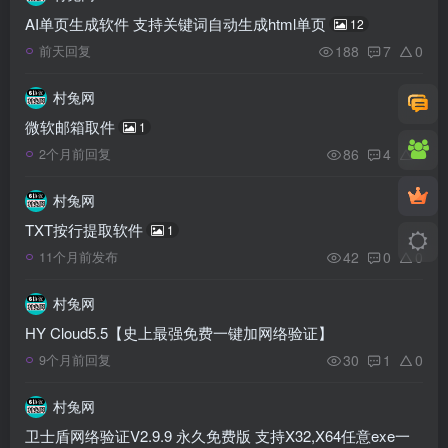
AI单页生成软件 支持关键词自动生成html单页
12
188
7
0
前天回复
村兔网
微软邮箱取件
1
86
4
0
2个月前回复
村兔网
TXT按行提取软件
1
42
0
0
11个月前发布
村兔网
HY Cloud5.5【史上最强免费一键加网络验证】
30
1
0
9个月前回复
村兔网
卫士盾网络验证V2.9.9 永久免费版 支持X32,X64任意exe一