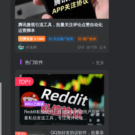
腾讯微视引流工具，批量关注评论点赞自动化
畅赞AP
运营脚本
集用户关
付费资源
1500
关注推广软件
推广软件
付费资源
￥
村兔网
村兔
0
135
8
热门软件
更多
TOP1
633人已阅读
Reddit私信软件，自动采集评论用户与批
量私信发送工具，专注海外论坛...
QQ加好友协议软件，批量添
TOP2