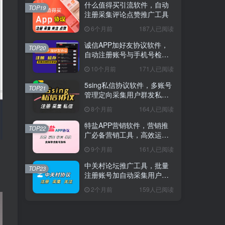
什么值得买引流软件，自动
TOP19
注册采集评论点赞推广工具
6个月前
187人已阅读
诚信APP加好友协议软件，
TOP20
自动注册账号与手机号检存
用户工具
10个月前
171人已阅读
5sing私信协议软件，多账号
TOP21
管理定向采集用户群发私信
工具
8个月前
164人已阅读
特盐APP营销软件，营销推
TOP22
广必备营销工具，高效运营
神器
9个月前
161人已阅读
中关村论坛推广工具，批量
TOP23
注册账号加自动采集用户脚
本
2个月前
159人已阅读