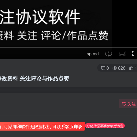
speed
0
826
1
修改资料 关注评论与作品点赞
关注
分销代理可半价拿货出售
售, 可贴牌和软件无限授权机 可联系客服详谈