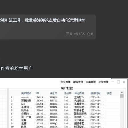
微视引流工具，批量关注评论点赞自动化运营脚本
0
135
8
e
频作者的粉丝用户