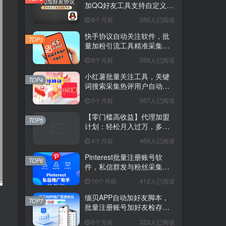
加QQ好友工具支持自定义验
证消息
8个月前
556人已阅读
快手协议自动关注软件，批
TOP3
量加粉引流工具精准采集评
论用户
8个月前
556人已阅读
小红薯批量关注工具，关键
TOP4
词搜索采集热评用户自动互
动脚本
5个月前
507人已阅读
【零门槛高收益】代理加盟
TOP5
计划：轻松月入过万，多种
模式任你选
4个月前
469人已阅读
Pinterest批量注册账号软
TOP6
件，私信群发与粉丝采集工
具
10个月前
412人已阅读
缅贝APP自动加好友脚本，
TOP7
批量注册账号加好友检存推
广工具
6个月前
323人已阅读