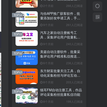
软件
2个月前
266人已阅读
与你APP推广获客软件，批
TOP14
量添加好友申请工具，手机
号检存
9个月前
261人已阅读
汽车之家自动注册账号工
TOP15
具，采集评论用户批量私信
软件
9个月前
240人已阅读
美篇自动注册软件，批量采
TOP16
集评论用户精准私信推送工
具
6个月前
236人已阅读
东方财富批量关注工具，自
TOP17
动化采集粉丝与评论互动软
件
8个月前
203人已阅读
猫耳FM自动注册工具，作品
TOP18
评论采集粉丝批量私信功能
8个月前
199人已阅读