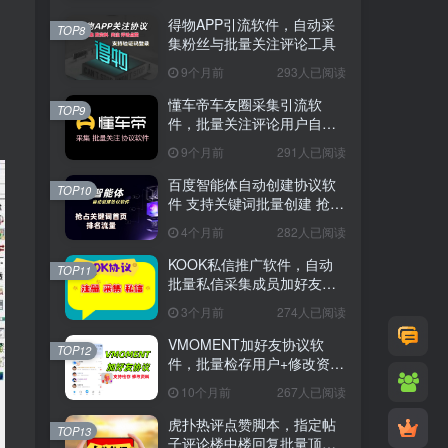
得物APP引流软件，自动采
TOP8
集粉丝与批量关注评论工具
9个月前
293人已阅读
懂车帝车友圈采集引流软
TOP9
件，批量关注评论用户自动
换号工具
9个月前
291人已阅读
百度智能体自动创建协议软
TOP10
件 支持关键词批量创建 抢占
关键词首页排名流量
4个月前
282人已阅读
KOOK私信推广软件，自动
TOP11
批量私信采集成员加好友工
具
3个月前
274人已阅读
VMOMENT加好友协议软
TOP12
件，批量检存用户+修改资料
+私域流量推广软件
10个月前
267人已阅读
虎扑热评点赞脚本，指定帖
TOP13
子评论楼中楼回复批量顶赞