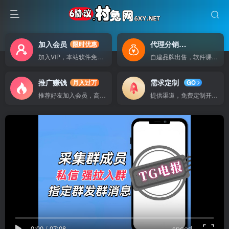
加入会员
代理分销
限时优惠
自己做老板
加入VIP，本站软件免费使用
自建品牌出售，软件课程无广告支持
推广赚钱
需求定制
月入过万
GO
推荐好友加入会员，高额提成
提供渠道，免费定制开发软件
0:00
/
07:08
speed