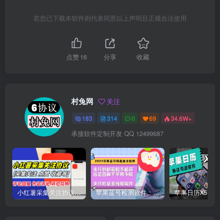
若您已下载本软件则代表同意以上声明且正规合法使用
点赞
16
分享
收藏
村兔网
关注
183
314
0
69
34.6W+
承接软件定制开发 QQ 12499687
小红薯采集关注协议软件：支持自定义作品，关注，评论点赞，作品点赞收藏等
苹果蓝号检测软件：检测邮箱和手机是否符合苹果手机的协议软件