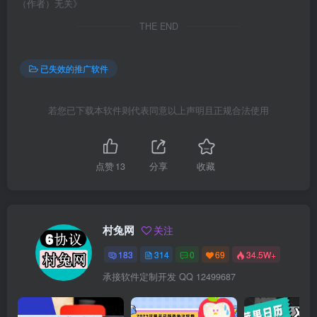
（作者）无关》
THE END
已失效的推广软件
若您已下载本软件则代表同意以上声明且正规合法使用
点赞
13
分享
收藏
村兔网
关注
183
314
0
69
34.5W+
承接软件定制开发 QQ 12499687