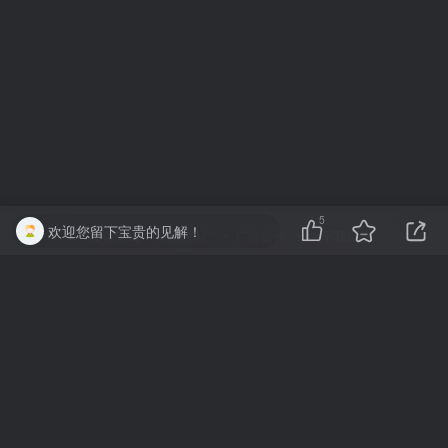
5
欢迎您留下宝贵的见解！
友链申请
网络推广
广告合作
关于我们
Copyright © 2011 ·
推广软件
营销软件
村兔网
扫码加QQ
扫码加QQ群