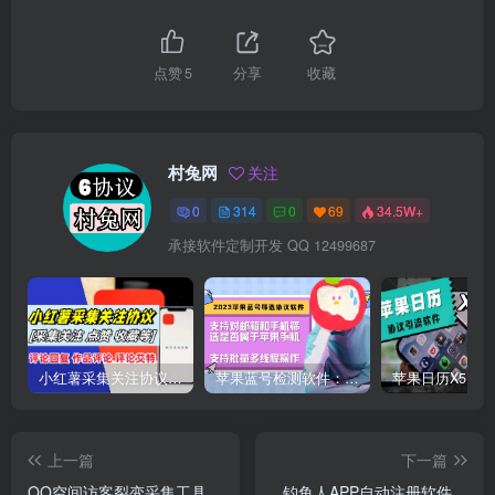
点赞
5
分享
收藏
村兔网
关注
0
314
0
69
34.5W+
承接软件定制开发 QQ 12499687
小红薯采集关注协议软件：支持自定义作品，关注，评论点赞，作品点赞收藏等
苹果蓝号检测软件：检测邮箱和手机是否符合苹果手机的协议软件
上一篇
下一篇
QQ空间访客裂变采集工具，
钓鱼人APP自动注册软件，