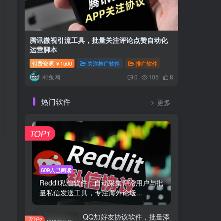
腾讯微视引流工具，批量关注评论点赞自动化
畅赞AP
运营脚本
集用户关
付费资源
1500
关注推广软件
推广软件
付费资源
￥
村兔网
村兔
0
105
8
热门软件
更多
TOP1
609人已阅读
Reddit私信软件，自动采集评论用户与批
量私信发送工具，专注海外论坛...
QQ加好友协议软件，批量添
TOP2