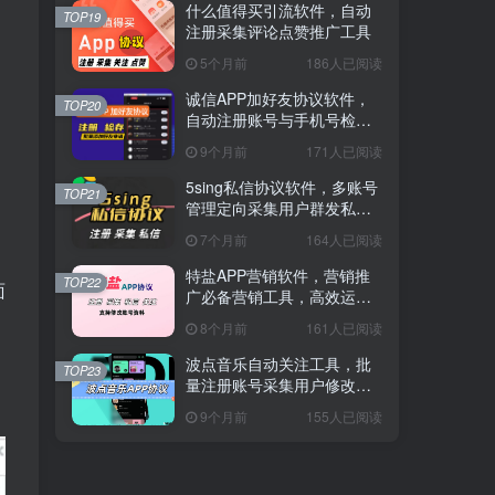
什么值得买引流软件，自动
TOP19
注册采集评论点赞推广工具
5个月前
186人已阅读
诚信APP加好友协议软件，
TOP20
自动注册账号与手机号检存
用户工具
9个月前
171人已阅读
5sing私信协议软件，多账号
TOP21
管理定向采集用户群发私信
工具
7个月前
164人已阅读
特盐APP营销软件，营销推
TOP22
面
广必备营销工具，高效运营
神器
8个月前
161人已阅读
波点音乐自动关注工具，批
TOP23
量注册账号采集用户修改资
料脚本
9个月前
155人已阅读