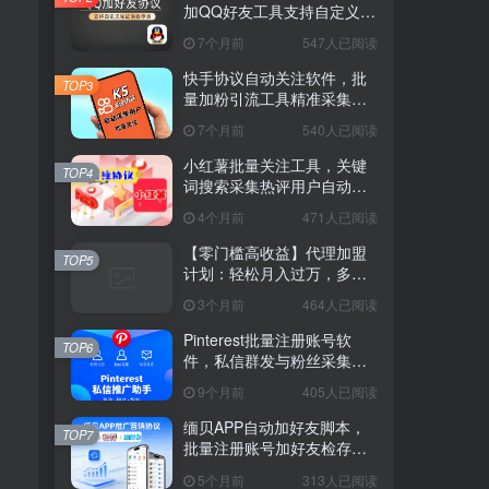
加QQ好友工具支持自定义验
证消息
7个月前
547人已阅读
快手协议自动关注软件，批
TOP3
量加粉引流工具精准采集评
论用户
7个月前
540人已阅读
小红薯批量关注工具，关键
TOP4
词搜索采集热评用户自动互
动脚本
4个月前
471人已阅读
【零门槛高收益】代理加盟
TOP5
计划：轻松月入过万，多种
模式任你选
3个月前
464人已阅读
Pinterest批量注册账号软
TOP6
件，私信群发与粉丝采集工
具
9个月前
405人已阅读
缅贝APP自动加好友脚本，
TOP7
批量注册账号加好友检存推
广工具
5个月前
313人已阅读