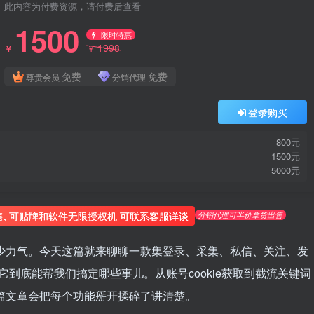
此内容为付费资源，请付费后查看
1500
限时特惠
1998
￥
￥
免费
免费
尊贵会员
分销代理
登录购买
800元
1500元
5000元
分销代理可半价拿货出售
售, 可贴牌和软件无限授权机 可联系客服详谈
少力气。今天这篇就来聊聊一款集登录、采集、私信、关注、发
它到底能帮我们搞定哪些事儿。从账号cookie获取到截流关键词
篇文章会把每个功能掰开揉碎了讲清楚。