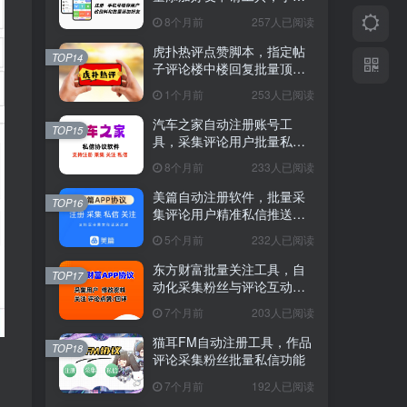
号检存
8个月前
257人已阅读
虎扑热评点赞脚本，指定帖
TOP14
子评论楼中楼回复批量顶赞
软件
1个月前
253人已阅读
汽车之家自动注册账号工
TOP15
具，采集评论用户批量私信
软件
8个月前
233人已阅读
美篇自动注册软件，批量采
TOP16
集评论用户精准私信推送工
具
5个月前
232人已阅读
东方财富批量关注工具，自
TOP17
动化采集粉丝与评论互动软
件
7个月前
203人已阅读
猫耳FM自动注册工具，作品
TOP18
评论采集粉丝批量私信功能
7个月前
192人已阅读