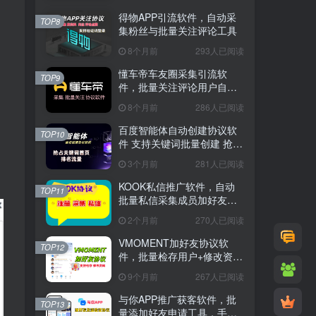
得物APP引流软件，自动采
TOP8
集粉丝与批量关注评论工具
8个月前
293人已阅读
懂车帝车友圈采集引流软
TOP9
件，批量关注评论用户自动
换号工具
8个月前
286人已阅读
百度智能体自动创建协议软
TOP10
件 支持关键词批量创建 抢占
关键词首页排名流量
3个月前
281人已阅读
KOOK私信推广软件，自动
TOP11
批量私信采集成员加好友工
具
2个月前
270人已阅读
VMOMENT加好友协议软
TOP12
件，批量检存用户+修改资料
+私域流量推广软件
9个月前
267人已阅读
与你APP推广获客软件，批
TOP13
量添加好友申请工具，手机