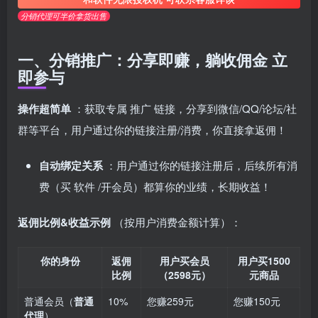
分销代理可半价拿货出售
一、分销推广：分享即赚，躺收佣金
立
即参与
操作超简单
：获取专属
推广
链接，分享到微信/QQ/论坛/社
群等平台，用户通过你的链接注册/消费，你直接拿返佣！
自动绑定关系
：用户通过你的链接注册后，后续所有消
费（买
软件
/开会员）都算你的业绩，长期收益！
返佣比例&收益示例
（按用户消费金额计算）：
你的身份
返佣
用户买会员
用户买1500
比例
（2598元）
元商品
普通会员（
普通
10%
您赚259元
您赚150元
代理
）