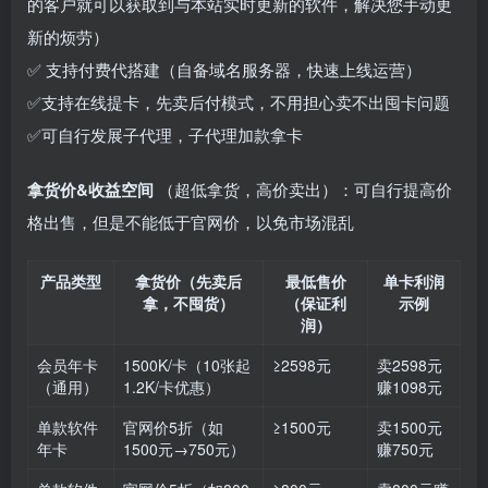
的客户就可以获取到与本站实时更新的软件，解决您手动更
新的烦劳）
✅ 支持付费代搭建（自备域名服务器，快速上线运营）
✅支持在线提卡，先卖后付模式，不用担心卖不出囤卡问题
✅可自行发展子代理，子代理加款拿卡
拿货价&收益空间
（超低拿货，高价卖出）：可自行提高价
格出售，但是不能低于官网价，以免市场混乱
产品类型
拿货价（先卖后
最低售价
单卡利润
拿，不囤货）
（保证利
示例
润）
会员年卡
1500K/卡（10张起
≥2598元
卖2598元
（通用）
1.2K/卡优惠）
赚1098元
单款软件
官网价5折（如
≥1500元
卖1500元
年卡
1500元→750元）
赚750元