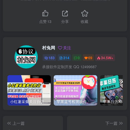
点赞
13
分享
收藏
村兔网
关注
183
314
0
69
34.5W+
承接软件定制开发 QQ 12499687
小红薯采集关注协议软件：支持自定义作品，关注，评论点赞，作品点赞收藏等
苹果蓝号检测软件：检测邮箱和手机是否符合苹果手机的协议软件
上一篇
下一篇