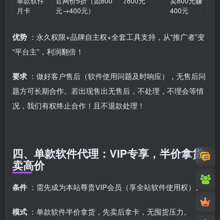
单款软件
官网价5折（如800
≥800元
卖800元赚
月卡
元→400元）
400元
优势
：永久权限+品牌自主权+全套工具支持，从“推广者”变
“平台主”，利润翻倍！
要求
：做好客户售后（软件使用问题及时响应），无售后问
题方可长期合作。若出现售出无售后，不处理，不理会等情
况，我们有权终止合作！且不退款处理！
四、单款软件代理：VIP专享，半价拿货
卖高价
条件
：需先成为本站尊贵VIP会员（享全站软件使用权）。
模式
：单款软件半价拿货，先卖后拿卡，无囤货压力。