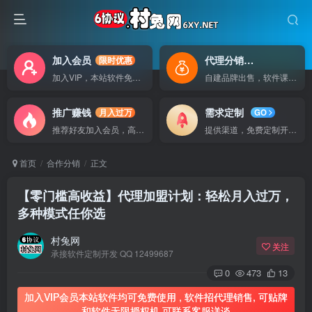
加入会员
代理分销
限时优惠
自己做老板
加入VIP，本站软件免费使用
自建品牌出售，软件课程无广告支持
推广赚钱
需求定制
月入过万
GO
推荐好友加入会员，高额提成
提供渠道，免费定制开发软件
首页
合作分销
正文
【零门槛高收益】代理加盟计划：轻松月入过万，
多种模式任你选
村兔网
关注
承接软件定制开发 QQ 12499687
0
473
13
加入VIP会员本站软件均可免费使用 , 软件招代理销售, 可贴牌
和软件无限授权机 可联系客服详谈