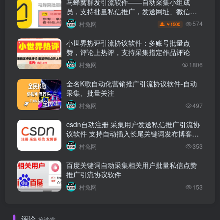
马蜂窝群发引流软件——自动采集小组成
员，支持批量私信推广，发送网址、微信和
QQ等广告内容
574
村兔网
1500
￥
小世界热评引流协议软件：多账号批量点
赞，评论上热评，支持采集指定作品评论
村兔网
1806
全名K歌自动化营销推广引流协议软件-自动
采集、批量关注
村兔网
497
csdn自动注册 采集用户发送私信推广引流协
议软件 支持自动插入长尾关键词发布博客提
升关键词排名
村兔网
353
百度关键词自动采集相关用户批量私信点赞
推广引流协议软件
村兔网
153
评论
抢沙发