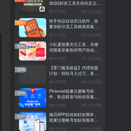
加QQ好友工具支持自定义验
证消息
7个月前
547人已阅读
快手协议自动关注软件，批
TOP3
量加粉引流工具精准采集评
论用户
7个月前
540人已阅读
小红薯批量关注工具，关键
TOP4
词搜索采集热评用户自动互
动脚本
4个月前
471人已阅读
【零门槛高收益】代理加盟
TOP5
计划：轻松月入过万，多种
模式任你选
3个月前
464人已阅读
Pinterest批量注册账号软
TOP6
件，私信群发与粉丝采集工
具
9个月前
405人已阅读
缅贝APP自动加好友脚本，
TOP7
批量注册账号加好友检存推
广工具
5个月前
313人已阅读