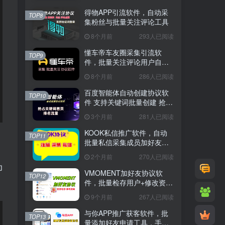
得物APP引流软件，自动采
TOP8
集粉丝与批量关注评论工具
8个月前
293人已阅读
懂车帝车友圈采集引流软
TOP9
件，批量关注评论用户自动
换号工具
8个月前
286人已阅读
百度智能体自动创建协议软
TOP10
件 支持关键词批量创建 抢占
关键词首页排名流量
3个月前
281人已阅读
KOOK私信推广软件，自动
TOP11
批量私信采集成员加好友工
具
2个月前
270人已阅读
为
VMOMENT加好友协议软
TOP12
件，批量检存用户+修改资料
+私域流量推广软件
9个月前
267人已阅读
与你APP推广获客软件，批
TOP13
量添加好友申请工具，手机