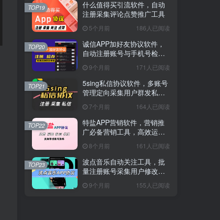
什么值得买引流软件，自动
TOP19
注册采集评论点赞推广工具
5个月前
186人已阅读
诚信APP加好友协议软件，
TOP20
自动注册账号与手机号检存
用户工具
9个月前
171人已阅读
5sing私信协议软件，多账号
TOP21
管理定向采集用户群发私信
工具
7个月前
164人已阅读
特盐APP营销软件，营销推
TOP22
广必备营销工具，高效运营
神器
8个月前
161人已阅读
波点音乐自动关注工具，批
TOP23
量注册账号采集用户修改资
料脚本
9个月前
155人已阅读