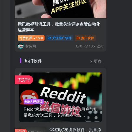
腾讯微视引流工具，批量关注评论点赞自动化
畅赞AP
运营脚本
集用户关
付费资源
1500
关注推广软件
推广软件
付费资源
￥
村兔网
村兔
0
105
8
热门软件
更多
TOP1
609人已阅读
Reddit私信软件，自动采集评论用户与批
量私信发送工具，专注海外论坛...
QQ加好友协议软件，批量添
TOP2