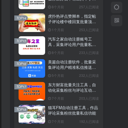
号检存
8个月前
257人已阅读
虎扑热评点赞脚本，指定帖
TOP14
子评论楼中楼回复批量顶赞
软件
1个月前
253人已阅读
汽车之家自动注册账号工
TOP15
具，采集评论用户批量私信
软件
8个月前
233人已阅读
美篇自动注册软件，批量采
TOP16
集评论用户精准私信推送工
具
5个月前
232人已阅读
东方财富批量关注工具，自
TOP17
动化采集粉丝与评论互动软
件
7个月前
203人已阅读
猫耳FM自动注册工具，作品
TOP18
评论采集粉丝批量私信功能
7个月前
192人已阅读