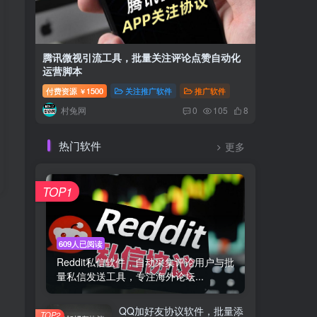
腾讯微视引流工具，批量关注评论点赞自动化
畅赞AP
运营脚本
集用户关
付费资源
1500
关注推广软件
推广软件
付费资源
￥
村兔网
村兔
0
105
8
热门软件
更多
TOP1
609人已阅读
Reddit私信软件，自动采集评论用户与批
量私信发送工具，专注海外论坛...
QQ加好友协议软件，批量添
TOP2