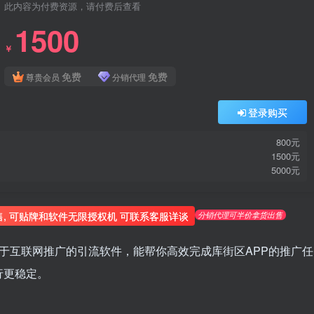
此内容为付费资源，请付费后查看
1500
￥
免费
免费
尊贵会员
分销代理
登录购买
800元
1500元
5000元
分销代理可半价拿货出售
售, 可贴牌和软件无限授权机 可联系客服详谈
于互联网推广的引流软件，能帮你高效完成库街区APP的推广任
运行更稳定。