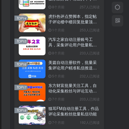
号检存
8个月前
257人已阅读
虎扑热评点赞脚本，指定帖
TOP14
子评论楼中楼回复批量顶赞
软件
1个月前
253人已阅读
汽车之家自动注册账号工
TOP15
具，采集评论用户批量私信
软件
8个月前
233人已阅读
美篇自动注册软件，批量采
TOP16
集评论用户精准私信推送工
具
5个月前
232人已阅读
东方财富批量关注工具，自
TOP17
动化采集粉丝与评论互动软
件
7个月前
203人已阅读
猫耳FM自动注册工具，作品
TOP18
评论采集粉丝批量私信功能
7个月前
192人已阅读