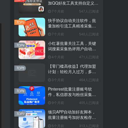
加QQ好友工具支持自定义验
证消息
7个月前
547人已阅读
快手协议自动关注软件，批
TOP3
量加粉引流工具精准采集评
论用户
7个月前
540人已阅读
小红薯批量关注工具，关键
TOP4
词搜索采集热评用户自动互
动脚本
4个月前
471人已阅读
【零门槛高收益】代理加盟
TOP5
计划：轻松月入过万，多种
模式任你选
3个月前
464人已阅读
Pinterest批量注册账号软
TOP6
件，私信群发与粉丝采集工
具
9个月前
405人已阅读
缅贝APP自动加好友脚本，
TOP7
批量注册账号加好友检存推
广工具
5个月前
313人已阅读