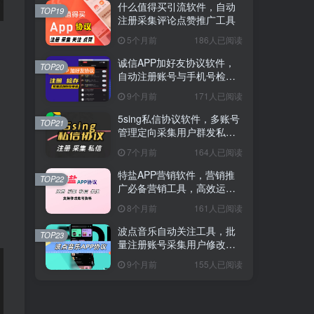
什么值得买引流软件，自动
TOP19
注册采集评论点赞推广工具
5个月前
186人已阅读
诚信APP加好友协议软件，
TOP20
自动注册账号与手机号检存
用户工具
9个月前
171人已阅读
5sing私信协议软件，多账号
TOP21
管理定向采集用户群发私信
工具
7个月前
164人已阅读
特盐APP营销软件，营销推
，
TOP22
广必备营销工具，高效运营
神器
8个月前
161人已阅读
波点音乐自动关注工具，批
TOP23
量注册账号采集用户修改资
料脚本
9个月前
155人已阅读