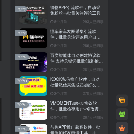
得物APP引流软件，自动采
TOP8
集粉丝与批量关注评论工具
8个月前
293人已阅读
懂车帝车友圈采集引流软
TOP9
件，批量关注评论用户自动
换号工具
8个月前
286人已阅读
百度智能体自动创建协议软
TOP10
件 支持关键词批量创建 抢占
关键词首页排名流量
3个月前
281人已阅读
KOOK私信推广软件，自动
TOP11
批量私信采集成员加好友工
具
2个月前
270人已阅读
VMOMENT加好友协议软
TOP12
件，批量检存用户+修改资料
+私域流量推广软件
9个月前
267人已阅读
与你APP推广获客软件，批
TOP13
量添加好友申请工具，手机