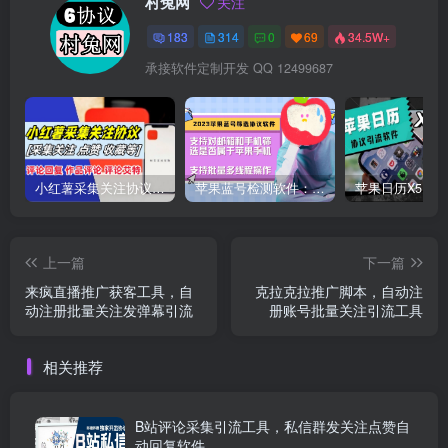
村兔网
关注
183
314
0
69
34.5W+
承接软件定制开发 QQ 12499687
小红薯采集关注协议软件：支持自定义作品，关注，评论点赞，作品点赞收藏等
苹果蓝号检测软件：检测邮箱和手机是否符合苹果手机的协议软件
上一篇
下一篇
来疯直播推广获客工具，自
克拉克拉推广脚本，自动注
动注册批量关注发弹幕引流
册账号批量关注引流工具
相关推荐
B站评论采集引流工具，私信群发关注点赞自
动回复软件