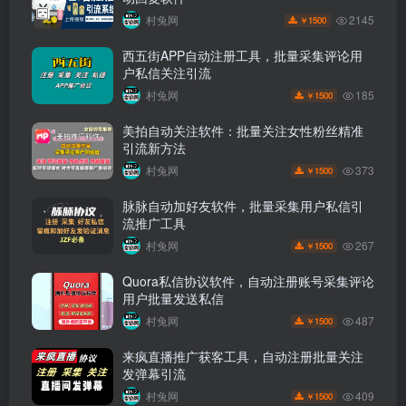
2145
村兔网
1500
￥
西五街APP自动注册工具，批量采集评论用
户私信关注引流
185
村兔网
1500
￥
美拍自动关注软件：批量关注女性粉丝精准
引流新方法
373
村兔网
1500
￥
脉脉自动加好友软件，批量采集用户私信引
流推广工具
267
村兔网
1500
￥
Quora私信协议软件，自动注册账号采集评论
用户批量发送私信
487
村兔网
1500
￥
来疯直播推广获客工具，自动注册批量关注
发弹幕引流
409
村兔网
1500
￥