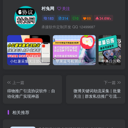
村兔网
关注
183
314
0
69
34.6W+
承接软件定制开发 QQ 12499687
小红薯采集关注协议软件：支持自定义作品，关注，评论点赞，作品点赞收藏等
苹果蓝号检测软件：检测邮箱和手机是否符合苹果手机的协议软件
上一篇
下一篇
得物推广引流协议软件：自
微博关键词劫流采集 | 批量
动化推广实现神器
关注 | 群发私信推广引流软
件-协议
相关推荐