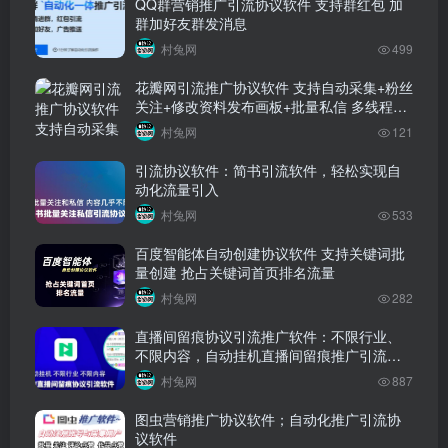
QQ群营销推广引流协议软件 支持群红包 加
群加好友群发消息
村兔网
499
花瓣网引流推广协议软件 支持自动采集+粉丝
关注+修改资料发布画板+批量私信 多线程版
本
村兔网
121
引流协议软件：简书引流软件，轻松实现自
动化流量引入
村兔网
533
百度智能体自动创建协议软件 支持关键词批
量创建 抢占关键词首页排名流量
村兔网
282
直播间留痕协议引流推广软件：不限行业、
不限内容，自动挂机直播间留痕推广引流，
加Q、微信等
村兔网
887
图虫营销推广协议软件；自动化推广引流协
议软件