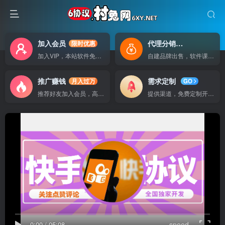
加入会员
代理分销
限时优惠
自己做老板
加入VIP，本站软件免费使用
自建品牌出售，软件课程无广告支持
推广赚钱
需求定制
月入过万
GO
推荐好友加入会员，高额提成
提供渠道，免费定制开发软件
0:00
/
05:08
speed