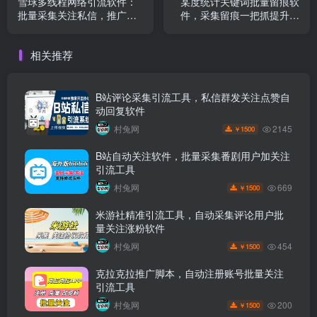
雪球多线程网络引流软件：
某度统计关键词批量留痕软
批量采集关注私信，推广效
件，采集留痕一把抓提升推
率翻倍
广量
相关推荐
B站评论采集引流工具，私信群发关注点赞自
动回复软件
2145
村兔网
1500
￥
B站自动关注软件，批量采集番剧用户加关注
引流工具
669
村兔网
1500
￥
米游社精准引流工具，自动采集评论用户批
量关注涨粉软件
454
村兔网
1500
￥
克拉克拉推广脚本，自动注册账号批量关注
引流工具
200
村兔网
1500
￥