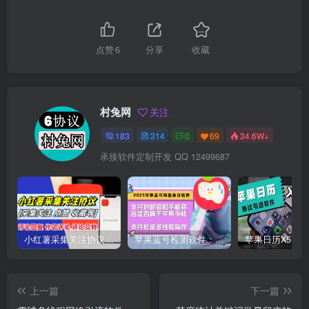
点赞
6
分享
收藏
村兔网
关注
183
314
0
69
34.6W+
承接软件定制开发 QQ 12499687
小红薯采集关注协议软件：支持自定义作品，关注，评论点赞，作品点赞收藏等
苹果蓝号检测软件：检测邮箱和手机是否符合苹果手机的协议软件
上一篇
下一篇