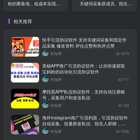
粉的聚集地，低成本实现网
关键词采集群成员、陌生人
络推广引流
私信和啦陌生人入群协议软
件
相关推荐
快手引流协议软件 支持关键词采集和指定作
品采集 修改资料 评论点赞和热评点赞
村兔网
1670
美柚APP推广引流协议软件：让你快速获取
宝妈粉的自动化引流协议软件
村兔网
711
摩托苑APP私信协议软件，支持自动注册账
号，采集用户和发送私信
村兔网
134
海外Instagram推广引流利器，引流协议软件
自动采集、批量群发私信、陌生人群聊，助
力网络营销推广
村兔网
1536