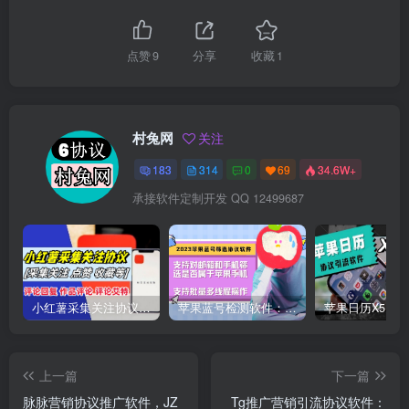
点赞
9
分享
收藏
1
村兔网
关注
183
314
0
69
34.6W+
承接软件定制开发 QQ 12499687
小红薯采集关注协议软件：支持自定义作品，关注，评论点赞，作品点赞收藏等
苹果蓝号检测软件：检测邮箱和手机是否符合苹果手机的协议软件
上一篇
下一篇
脉脉营销协议推广软件，JZ
Tg推广营销引流协议软件：