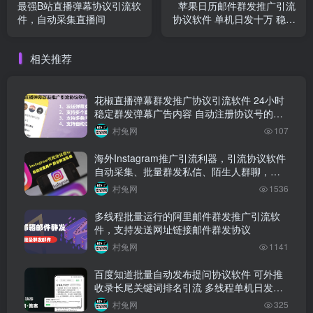
最强B站直播弹幕协议引流软
苹果日历邮件群发推广引流
件，自动采集直播间
协议软件 单机日发十万 稳定
收件效果好 封封弹窗 支持苹
果手机日历弹窗推广
相关推荐
花椒直播弹幕群发推广协议引流软件 24小时
稳定群发弹幕广告内容 自动注册协议号的自
动推广引流协议
村兔网
107
海外Instagram推广引流利器，引流协议软件
自动采集、批量群发私信、陌生人群聊，助
力网络营销推广
村兔网
1536
多线程批量运行的阿里邮件群发推广引流软
件，支持发送网址链接邮件群发协议
村兔网
1141
百度知道批量自动发布提问协议软件 可外推
收录长尾关键词排名引流 多线程单机日发
10W+链接
村兔网
325