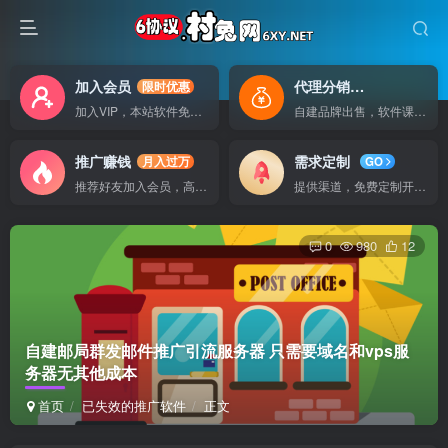
加入会员
代理分销
限时优惠
自己做老板
加入VIP，本站软件免费使用
自建品牌出售，软件课程无广告支持
推广赚钱
需求定制
月入过万
GO
推荐好友加入会员，高额提成
提供渠道，免费定制开发软件
0
980
12
自建邮局群发邮件推广引流服务器 只需要域名和vps服
务器无其他成本
首页
已失效的推广软件
正文