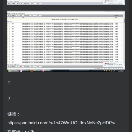
?
?
链接：
https://pan.baidu.com/s/1c47WmUOUInxNcNe2pHDi7w
提取码：nx7k