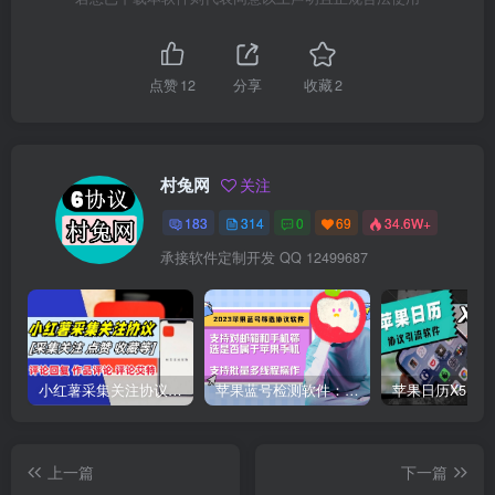
点赞
12
分享
收藏
2
村兔网
关注
183
314
0
69
34.6W+
承接软件定制开发 QQ 12499687
小红薯采集关注协议软件：支持自定义作品，关注，评论点赞，作品点赞收藏等
苹果蓝号检测软件：检测邮箱和手机是否符合苹果手机的协议软件
上一篇
下一篇