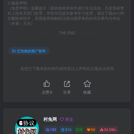
©
版权声明
（免责声明）温馨提示《请勿使用本软件进行非法活动，凡发现者禁
封上报有关部门处理，本软件仅提供参考学习使用，请在下载24小时
后删除本软件，若因使用者触犯法律法规带来的任何后果均与本站
（作者）无关》
THE END
已失效的推广软件
若您已下载本软件则代表同意以上声明且正规合法使用
点赞
9
分享
收藏
村兔网
关注
183
314
0
69
34.5W+