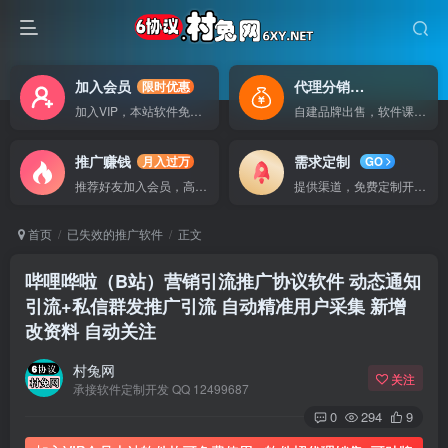
加入会员
代理分销
限时优惠
自己做老板
加入VIP，本站软件免费使用
自建品牌出售，软件课程无广告支持
推广赚钱
需求定制
月入过万
GO
推荐好友加入会员，高额提成
提供渠道，免费定制开发软件
首页
已失效的推广软件
正文
哔哩哗啦（B站）营销引流推广协议软件 动态通知
引流+私信群发推广引流 自动精准用户采集 新增
改资料 自动关注
村兔网
关注
承接软件定制开发 QQ 12499687
0
294
9