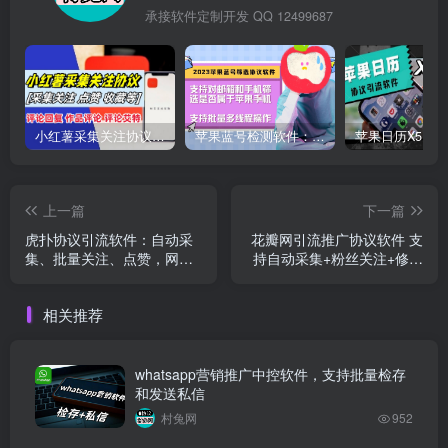
承接软件定制开发 QQ 12499687
小红薯采集关注协议软件：支持自定义作品，关注，评论点赞，作品点赞收藏等
苹果蓝号检测软件：检测邮箱和手机是否符合苹果手机的协议软件
上一篇
下一篇
虎扑协议引流软件：自动采
花瓣网引流推广协议软件 支
集、批量关注、点赞，网络
持自动采集+粉丝关注+修改
引流推广利器
资料发布画板+批量私信 多
线程版本
相关推荐
whatsapp营销推广中控软件，支持批量检存
和发送私信
村兔网
952