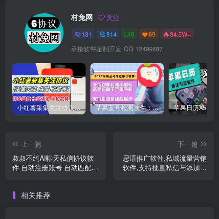
村兔网
关注
181
314
0
69
34.5W+
承接软件定制开发 QQ 12499687
小红薯采集关注协议软件：支持自定义作品，关注，评论点赞，作品点赞收藏等
苹果蓝号检测软件：检测邮箱和手机是否符合苹果手机的协议软件
上一篇
下一篇
叔叔不约AI聊天私信协议软
思语推广软件,私域流量营销
件 自动注册账号 自动匹配AI
软件,支持批量私信与添加好
聊天
友
相关推荐