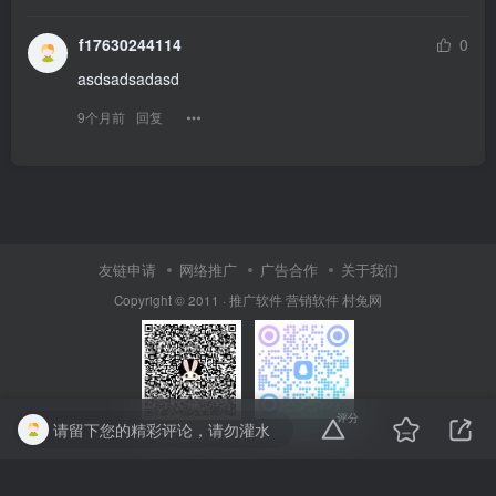
f17630244114
0
asdsadsadasd
9个月前
回复
友链申请
网络推广
广告合作
关于我们
Copyright © 2011 ·
推广软件
营销软件
村兔网
评分
请留下您的精彩评论，请勿灌水
扫码加QQ
扫码加QQ群