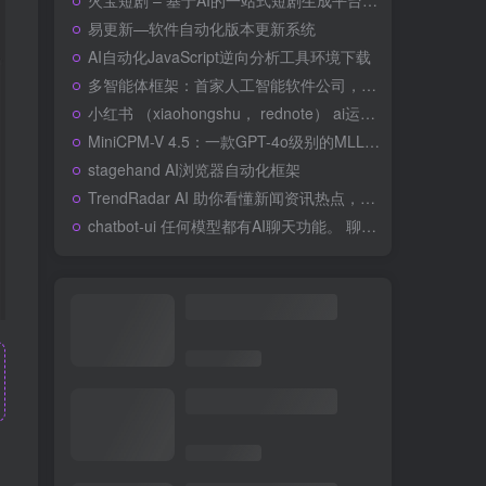
火宝短剧 – 基于AI的一站式短剧生成平台 《一句话生成完整短剧，从剧本到成片全自动化
易更新—软件自动化版本更新系统
AI自动化JavaScript逆向分析工具环境下载
多智能体框架：首家人工智能软件公司，迈向自然语言编程
小红书 （xiaohongshu， rednote） ai运营助手
MiniCPM-V 4.5：一款GPT-4o级别的MLLM，适用于手机上的单图、多图和高帧率视频理解
stagehand AI浏览器自动化框架
TrendRadar AI 助你看懂新闻资讯热点，简单的舆情监控分析 – 多平台热点聚合+基于 MCP 的AI分析工具
chatbot-ui 任何模型都有AI聊天功能。 聊天机器人用户界面