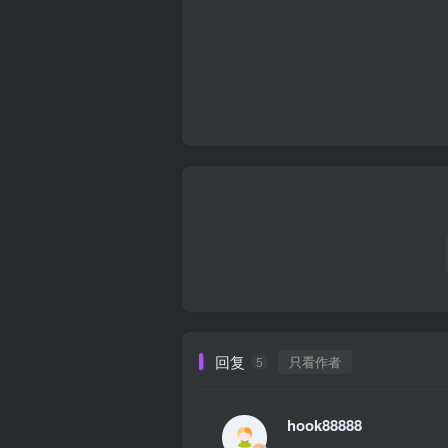
回复
只看作者
5
hook88888