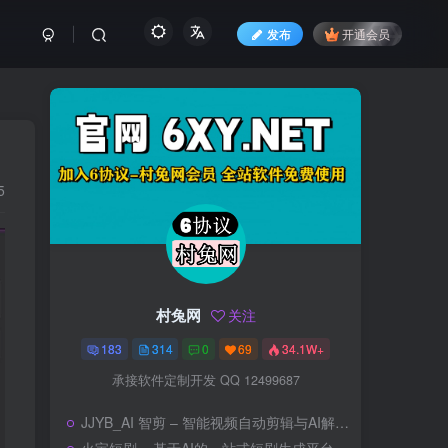
发布
开通会员
5
村兔网
关注
183
314
0
69
34.1W+
承接软件定制开发 QQ 12499687
JJYB_AI 智剪 – 智能视频自动剪辑与AI解说工具（离线TTS、原创解说、混剪、AI配音）