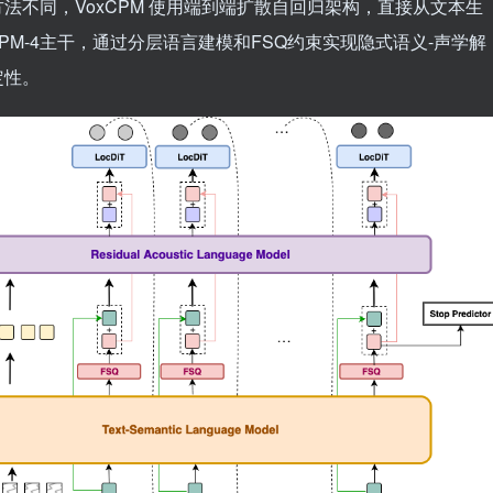
法不同，VoxCPM 使用端到端扩散自回归架构，直接从文本生
CPM-4主干，通过分层语言建模和FSQ约束实现隐式语义-声学解
定性。