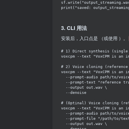
sf
.
write
(
"output_streaming.wa
print
(
"saved: output_streamin
3. CLI 用法
安装后，入口点是 （或使用 ）。
# 1) Direct synthesis (single
voxcpm --text 
"
VoxCPM is an i
# 2) Voice cloning (reference
voxcpm --text 
"
VoxCPM is an i
  --prompt-audio path/to/voice
  --prompt-text 
"
reference tr
  --output out.wav \

  --denoise

# (Optinal) Voice cloning (re
voxcpm --text 
"
VoxCPM is an i
  --prompt-audio path/to/voice
  --prompt-file 
"
/path/to/tex
  --output out.wav \

  --denoise
