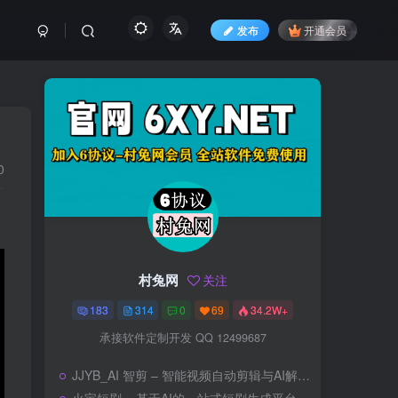
发布
开通会员
0
村兔网
关注
183
314
0
69
34.2W+
承接软件定制开发 QQ 12499687
JJYB_AI 智剪 – 智能视频自动剪辑与AI解说工具（离线TTS、原创解说、混剪、AI配音）