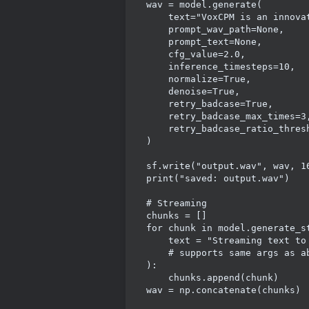
wav
=
model
.
generate
(

text
=
"VoxCPM is an innova
prompt_wav_path
=
None
,    
prompt_text
=
None
,        
cfg_value
=
2.0
,           
inference_timesteps
=
10
,  
normalize
=
True
,          
denoise
=
True
,            
retry_badcase
=
True
,      
retry_badcase_max_times
=
3
retry_badcase_ratio_thres
)

sf
.
write
(
"output.wav"
, 
wav
, 
1
print
(
"saved: output.wav"
)

# Streaming
chunks
=
for
chunk
in
model
.
generate_s
text
=
"Streaming text to
# supports same args as a
):

chunks
.
append
(
chunk
wav
=
np
.
concatenate
(
chunks
)
