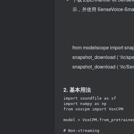
示，并使用 SenseVoice-S
from modelscope import sn
snapshot_download
(
‘iic/s
snapshot_download
(
‘iic/S
2. 基本用法
import
soundfile
as
sf
import
numpy
as
np
from
voxcpm
import
VoxCPM
model
=
VoxCPM
.
from_pretraine
# Non-streaming