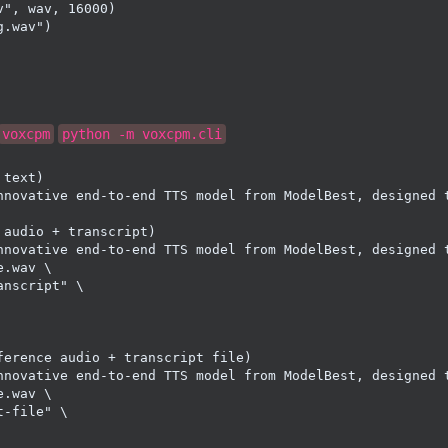
v"
, 
wav
, 
16000
g.wav"
)
voxcpm
python -m voxcpm.cli
 text)
nnovative end-to-end TTS model from ModelBest, designed 
 audio + transcript)
nnovative end-to-end TTS model from ModelBest, designed 
.wav \

anscript
"
 \

ference audio + transcript file)
nnovative end-to-end TTS model from ModelBest, designed 
.wav \

t-file
"
 \
