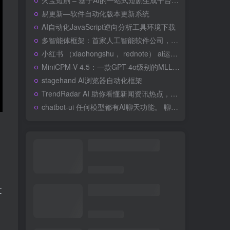
火宝短剧 – 基于AI的一站式短剧生成平台 《一句话生成完整短剧，从剧本到成片全自动化
易更新—软件自动化版本更新系统
AI自动化JavaScript逆向分析工具环境下载
多智能体框架：首家人工智能软件公司，迈向自然语言编程
小红书 （xiaohongshu， rednote） ai运营助手
MiniCPM-V 4.5：一款GPT-4o级别的MLLM，适用于手机上的单图、多图和高帧率视频理解
stagehand AI浏览器自动化框架
TrendRadar AI 助你看懂新闻资讯热点，简单的舆情监控分析 – 多平台热点聚合+基于 MCP 的AI分析工具
chatbot-ui 任何模型都有AI聊天功能。 聊天机器人用户界面
文