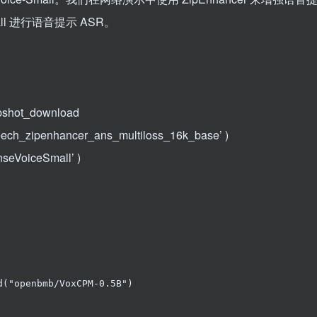
mall 进行语音提示 ASR。
apshot_download
peech_zipenhancer_ans_multiloss_16k_base’
)
enseVoiceSmall’
)
d
(
"openbmb/VoxCPM-0.5B"
)
