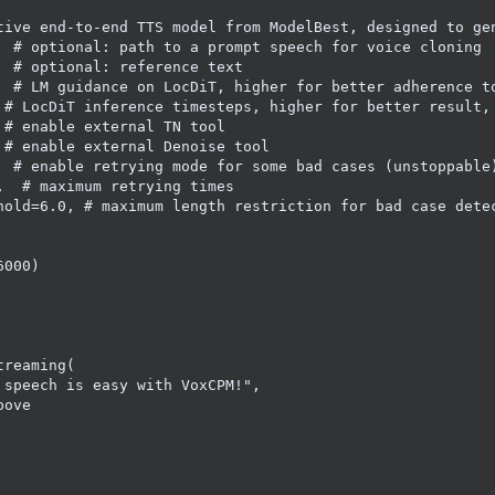
tive end-to-end TTS model from ModelBest, designed to ge
  
# optional: path to a prompt speech for voice cloning
  
# optional: reference text
  
# LM guidance on LocDiT, higher for better adherence t
 
# LocDiT inference timesteps, higher for better result,
 
# enable external TN tool
 
# enable external Denoise tool
  
# enable retrying mode for some bad cases (unstoppable
,  
# maximum retrying times
hold
=
6.0
, 
# maximum length restriction for bad case dete
6000
treaming
(

 speech is easy with VoxCPM!"
,

bove