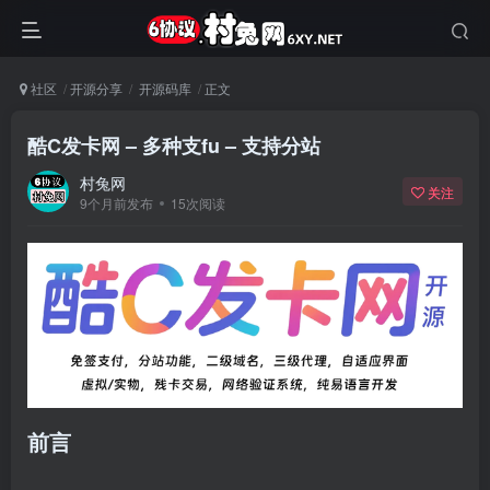
社区
开源分享
开源码库
正文
酷C发卡网 – 多种支fu – 支持分站
村兔网
关注
9个月前发布
15次阅读
前言